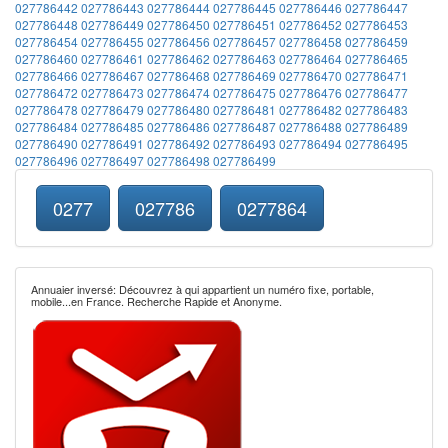
027786442
027786443
027786444
027786445
027786446
027786447
027786448
027786449
027786450
027786451
027786452
027786453
027786454
027786455
027786456
027786457
027786458
027786459
027786460
027786461
027786462
027786463
027786464
027786465
027786466
027786467
027786468
027786469
027786470
027786471
027786472
027786473
027786474
027786475
027786476
027786477
027786478
027786479
027786480
027786481
027786482
027786483
027786484
027786485
027786486
027786487
027786488
027786489
027786490
027786491
027786492
027786493
027786494
027786495
027786496
027786497
027786498
027786499
0277
027786
0277864
Annuaier inversé: Découvrez à qui appartient un numéro fixe, portable,
mobile...en France. Recherche Rapide et Anonyme.