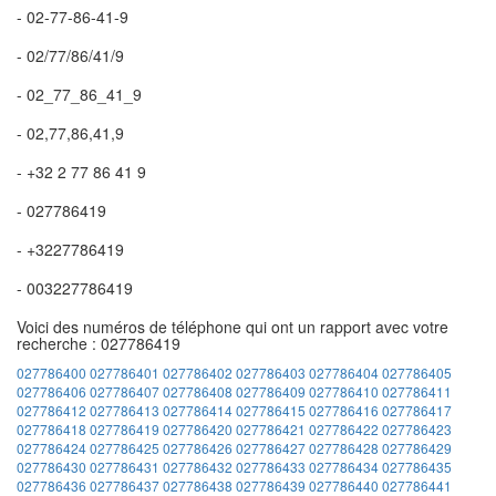
- 02-77-86-41-9
- 02/77/86/41/9
- 02_77_86_41_9
- 02,77,86,41,9
- +32 2 77 86 41 9
- 027786419
- +3227786419
- 003227786419
Voici des numéros de téléphone qui ont un rapport avec votre
recherche : 027786419
027786400
027786401
027786402
027786403
027786404
027786405
027786406
027786407
027786408
027786409
027786410
027786411
027786412
027786413
027786414
027786415
027786416
027786417
027786418
027786419
027786420
027786421
027786422
027786423
027786424
027786425
027786426
027786427
027786428
027786429
027786430
027786431
027786432
027786433
027786434
027786435
027786436
027786437
027786438
027786439
027786440
027786441