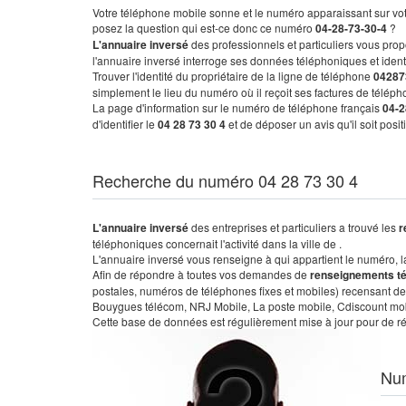
Votre téléphone mobile sonne et le numéro apparaissant sur vot
posez la question qui est-ce donc ce numéro
04-28-73-30-4
?
L'annuaire inversé
des professionnels et particuliers vous prop
l'annuaire inversé interroge ses données téléphoniques et iden
Trouver l'identité du propriétaire de la ligne de téléphone
04287
simplement le lieu du numéro où il reçoit ses factures de télépho
La page d'information sur le numéro de téléphone français
04-2
d'identifier le
04 28 73 30 4
et de déposer un avis qu'il soit posi
Recherche du numéro 04 28 73 30 4
L'annuaire inversé
des entreprises et particuliers a trouvé les
r
téléphoniques concernait l'activité dans la ville de .
L'annuaire inversé vous renseigne à qui appartient le numéro, la 
Afin de répondre à toutes vos demandes de
renseignements t
postales, numéros de téléphones fixes et mobiles) recensant de
Bouygues télécom, NRJ Mobile, La poste mobile, Cdiscount mobile
Cette base de données est régulièrement mise à jour pour de ré
Nu