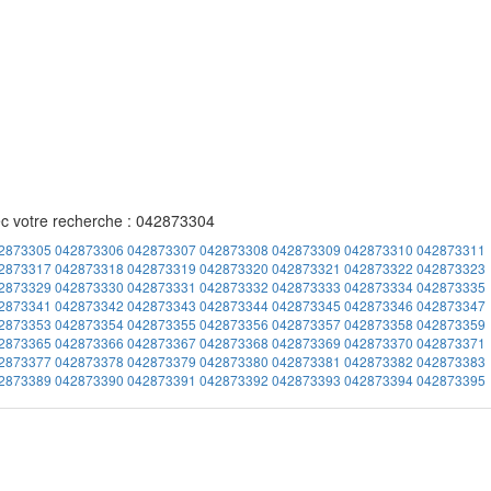
ec votre recherche : 042873304
2873305
042873306
042873307
042873308
042873309
042873310
042873311
2873317
042873318
042873319
042873320
042873321
042873322
042873323
2873329
042873330
042873331
042873332
042873333
042873334
042873335
2873341
042873342
042873343
042873344
042873345
042873346
042873347
2873353
042873354
042873355
042873356
042873357
042873358
042873359
2873365
042873366
042873367
042873368
042873369
042873370
042873371
2873377
042873378
042873379
042873380
042873381
042873382
042873383
2873389
042873390
042873391
042873392
042873393
042873394
042873395