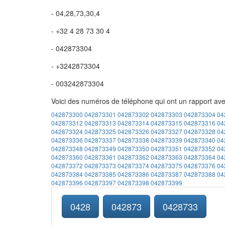
- 04,28,73,30,4
- +32 4 28 73 30 4
- 042873304
- +3242873304
- 003242873304
Voici des numéros de téléphone qui ont un rapport av
042873300
042873301
042873302
042873303
042873304
04
042873312
042873313
042873314
042873315
042873316
04
042873324
042873325
042873326
042873327
042873328
04
042873336
042873337
042873338
042873339
042873340
04
042873348
042873349
042873350
042873351
042873352
04
042873360
042873361
042873362
042873363
042873364
04
042873372
042873373
042873374
042873375
042873376
04
042873384
042873385
042873386
042873387
042873388
04
042873396
042873397
042873398
042873399
0428
042873
0428733