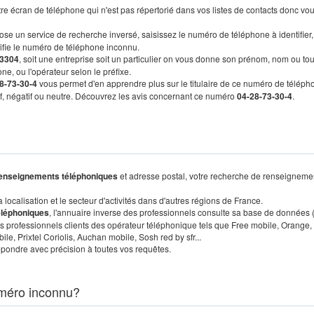
re écran de téléphone qui n'est pas répertorié dans vos listes de contacts donc vo
ose un service de recherche inversé, saisissez le numéro de téléphone à identifier,
tifie le numéro de téléphone inconnu.
3304
, soit une entreprise soit un particulier on vous donne son prénom, nom ou tou
ne, ou l'opérateur selon le préfixe.
8-73-30-4
vous permet d'en apprendre plus sur le titulaire de ce numéro de téléph
tif, négatif ou neutre. Découvrez les avis concernant ce numéro
04-28-73-30-4
.
enseignements téléphoniques
et adresse postal, votre recherche de renseigneme
localisation et le secteur d'activités dans d'autres régions de France.
éléphoniques
, l'annuaire inverse des professionnels consulte sa base de données
s professionnels clients des opérateur téléphonique tels que Free mobile, Orange,
, Prixtel Coriolis, Auchan mobile, Sosh red by sfr...
pondre avec précision à toutes vos requêtes.
méro inconnu?