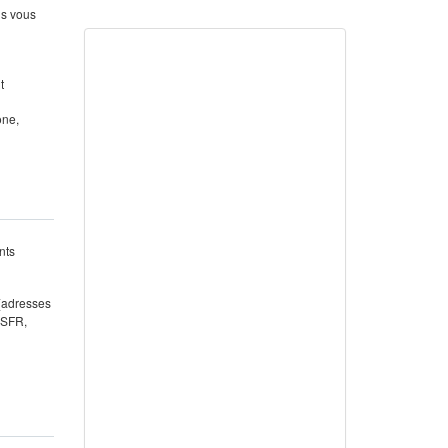
us vous
t
one,
nts
 (adresses
 SFR,