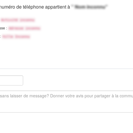
numéro de téléphone appartient à
" Nom inconnu"
Activité inconnu
sse :
Adresse inconnu
 :
Ville Inconnu