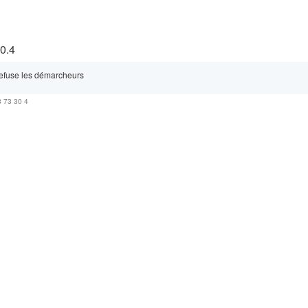
0.4
efuse les démarcheurs
8 73 30 4