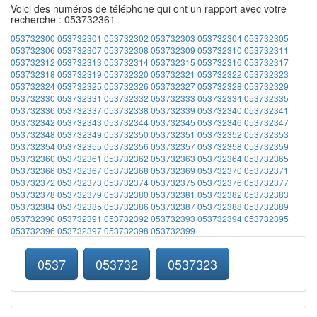
Voici des numéros de téléphone qui ont un rapport avec votre
recherche : 053732361
053732300
053732301
053732302
053732303
053732304
053732305
053732306
053732307
053732308
053732309
053732310
053732311
053732312
053732313
053732314
053732315
053732316
053732317
053732318
053732319
053732320
053732321
053732322
053732323
053732324
053732325
053732326
053732327
053732328
053732329
053732330
053732331
053732332
053732333
053732334
053732335
053732336
053732337
053732338
053732339
053732340
053732341
053732342
053732343
053732344
053732345
053732346
053732347
053732348
053732349
053732350
053732351
053732352
053732353
053732354
053732355
053732356
053732357
053732358
053732359
053732360
053732361
053732362
053732363
053732364
053732365
053732366
053732367
053732368
053732369
053732370
053732371
053732372
053732373
053732374
053732375
053732376
053732377
053732378
053732379
053732380
053732381
053732382
053732383
053732384
053732385
053732386
053732387
053732388
053732389
053732390
053732391
053732392
053732393
053732394
053732395
053732396
053732397
053732398
053732399
0537
053732
0537323