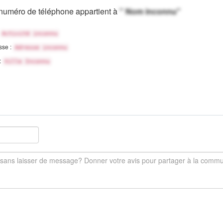
numéro de téléphone appartient à
" Nom inconnu"
Activité inconnu
sse :
Adresse inconnu
 :
Ville Inconnu