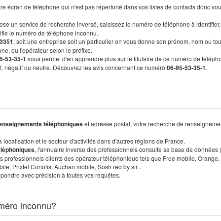
re écran de téléphone qui n'est pas répertorié dans vos listes de contacts donc vo
ose un service de recherche inversé, saisissez le numéro de téléphone à identifier,
tifie le numéro de téléphone inconnu.
3351
, soit une entreprise soit un particulier on vous donne son prénom, nom ou tou
ne, ou l'opérateur selon le préfixe.
5-53-35-1
vous permet d'en apprendre plus sur le titulaire de ce numéro de téléph
tif, négatif ou neutre. Découvrez les avis concernant ce numéro
06-95-53-35-1
.
enseignements téléphoniques
et adresse postal, votre recherche de renseigneme
localisation et le secteur d'activités dans d'autres régions de France.
éléphoniques
, l'annuaire inverse des professionnels consulte sa base de données
s professionnels clients des opérateur téléphonique tels que Free mobile, Orange,
, Prixtel Coriolis, Auchan mobile, Sosh red by sfr...
pondre avec précision à toutes vos requêtes.
méro inconnu?