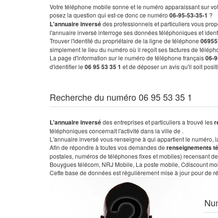
Votre téléphone mobile sonne et le numéro apparaissant sur vot
posez la question qui est-ce donc ce numéro
06-95-53-35-1
?
L'annuaire inversé
des professionnels et particuliers vous prop
l'annuaire inversé interroge ses données téléphoniques et iden
Trouver l'identité du propriétaire de la ligne de téléphone
06955
simplement le lieu du numéro où il reçoit ses factures de télépho
La page d'information sur le numéro de téléphone français
06-9
d'identifier le
06 95 53 35 1
et de déposer un avis qu'il soit posi
Recherche du numéro 06 95 53 35 1
L'annuaire inversé
des entreprises et particuliers a trouvé les
r
téléphoniques concernait l'activité dans la ville de .
L'annuaire inversé vous renseigne à qui appartient le numéro, la 
Afin de répondre à toutes vos demandes de
renseignements t
postales, numéros de téléphones fixes et mobiles) recensant de
Bouygues télécom, NRJ Mobile, La poste mobile, Cdiscount mobile
Cette base de données est régulièrement mise à jour pour de ré
Nu