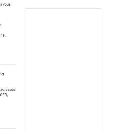
us vous
t
one,
nts
 (adresses
 SFR,