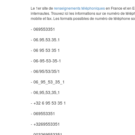
Le 1er site de
renseignements téléphoniques
en France et en Eu
internautes. Trouvez ici les informations sur ce numéro de télép
mobile et fax. Les formats possibles de numéro de téléphone son
- 069553351
- 06.95.53.35.1
- 06 95 53 35 1
- 06-95-53-35-1
- 06/95/53/35/1
- 06_95_53_35_1
- 06,95,53,35,1
- +32 6 95 53 35 1
- 069553351
- +3269553351
- 003269553351