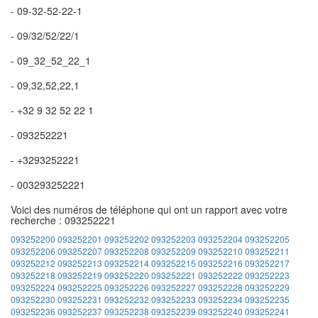
- 09-32-52-22-1
- 09/32/52/22/1
- 09_32_52_22_1
- 09,32,52,22,1
- +32 9 32 52 22 1
- 093252221
- +3293252221
- 003293252221
Voici des numéros de téléphone qui ont un rapport avec votre
recherche : 093252221
093252200
093252201
093252202
093252203
093252204
093252205
093252206
093252207
093252208
093252209
093252210
093252211
093252212
093252213
093252214
093252215
093252216
093252217
093252218
093252219
093252220
093252221
093252222
093252223
093252224
093252225
093252226
093252227
093252228
093252229
093252230
093252231
093252232
093252233
093252234
093252235
093252236
093252237
093252238
093252239
093252240
093252241