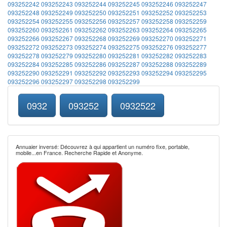
093252242
093252243
093252244
093252245
093252246
093252247
093252248
093252249
093252250
093252251
093252252
093252253
093252254
093252255
093252256
093252257
093252258
093252259
093252260
093252261
093252262
093252263
093252264
093252265
093252266
093252267
093252268
093252269
093252270
093252271
093252272
093252273
093252274
093252275
093252276
093252277
093252278
093252279
093252280
093252281
093252282
093252283
093252284
093252285
093252286
093252287
093252288
093252289
093252290
093252291
093252292
093252293
093252294
093252295
093252296
093252297
093252298
093252299
0932
093252
0932522
Annuaier inversé: Découvrez à qui appartient un numéro fixe, portable,
mobile...en France. Recherche Rapide et Anonyme.