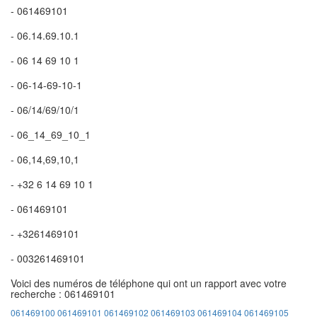
- 061469101
- 06.14.69.10.1
- 06 14 69 10 1
- 06-14-69-10-1
- 06/14/69/10/1
- 06_14_69_10_1
- 06,14,69,10,1
- +32 6 14 69 10 1
- 061469101
- +3261469101
- 003261469101
Voici des numéros de téléphone qui ont un rapport avec votre
recherche : 061469101
061469100
061469101
061469102
061469103
061469104
061469105