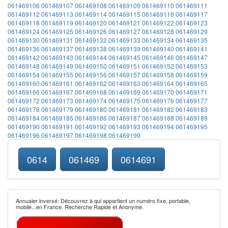
061469106
061469107
061469108
061469109
061469110
061469111
061469112
061469113
061469114
061469115
061469116
061469117
061469118
061469119
061469120
061469121
061469122
061469123
061469124
061469125
061469126
061469127
061469128
061469129
061469130
061469131
061469132
061469133
061469134
061469135
061469136
061469137
061469138
061469139
061469140
061469141
061469142
061469143
061469144
061469145
061469146
061469147
061469148
061469149
061469150
061469151
061469152
061469153
061469154
061469155
061469156
061469157
061469158
061469159
061469160
061469161
061469162
061469163
061469164
061469165
061469166
061469167
061469168
061469169
061469170
061469171
061469172
061469173
061469174
061469175
061469176
061469177
061469178
061469179
061469180
061469181
061469182
061469183
061469184
061469185
061469186
061469187
061469188
061469189
061469190
061469191
061469192
061469193
061469194
061469195
061469196
061469197
061469198
061469199
0614
061469
0614691
Annuaier inversé: Découvrez à qui appartient un numéro fixe, portable,
mobile...en France. Recherche Rapide et Anonyme.