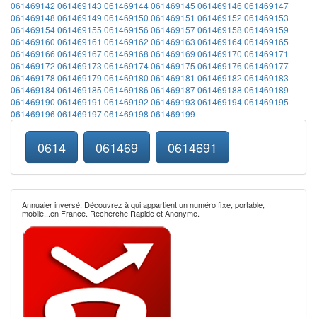
061469142
061469143
061469144
061469145
061469146
061469147
061469148
061469149
061469150
061469151
061469152
061469153
061469154
061469155
061469156
061469157
061469158
061469159
061469160
061469161
061469162
061469163
061469164
061469165
061469166
061469167
061469168
061469169
061469170
061469171
061469172
061469173
061469174
061469175
061469176
061469177
061469178
061469179
061469180
061469181
061469182
061469183
061469184
061469185
061469186
061469187
061469188
061469189
061469190
061469191
061469192
061469193
061469194
061469195
061469196
061469197
061469198
061469199
0614
061469
0614691
Annuaier inversé: Découvrez à qui appartient un numéro fixe, portable,
mobile...en France. Recherche Rapide et Anonyme.