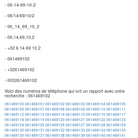
- 06-14-69-10-2
- 06/14/69/10/2
- 06_14_69_10_2
- 06,14,69,10,2
- +32 6 14 69 10 2
- 061469102
- +3261469102
- 003261469102
Voici des numéros de téléphone qui ont un rapport avec votre
recherche : 061469102
061469100
061469101
061469102
061469103
061469104
061469105
061469106
061469107
061469108
061469109
061469110
061469111
061469112
061469113
061469114
061469115
061469116
061469117
061469118
061469119
061469120
061469121
061469122
061469123
061469124
061469125
061469126
061469127
061469128
061469129
061469130
061469131
061469132
061469133
061469134
061469135
061469136
061469137
061469138
061469139
061469140
061469141