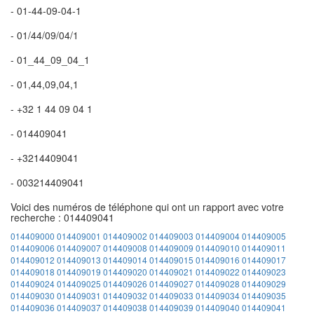
- 01-44-09-04-1
- 01/44/09/04/1
- 01_44_09_04_1
- 01,44,09,04,1
- +32 1 44 09 04 1
- 014409041
- +3214409041
- 003214409041
Voici des numéros de téléphone qui ont un rapport avec votre
recherche : 014409041
014409000
014409001
014409002
014409003
014409004
014409005
014409006
014409007
014409008
014409009
014409010
014409011
014409012
014409013
014409014
014409015
014409016
014409017
014409018
014409019
014409020
014409021
014409022
014409023
014409024
014409025
014409026
014409027
014409028
014409029
014409030
014409031
014409032
014409033
014409034
014409035
014409036
014409037
014409038
014409039
014409040
014409041