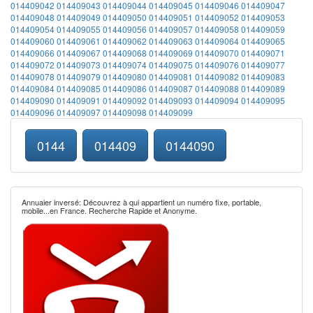
014409042
014409043
014409044
014409045
014409046
014409047
014409048
014409049
014409050
014409051
014409052
014409053
014409054
014409055
014409056
014409057
014409058
014409059
014409060
014409061
014409062
014409063
014409064
014409065
014409066
014409067
014409068
014409069
014409070
014409071
014409072
014409073
014409074
014409075
014409076
014409077
014409078
014409079
014409080
014409081
014409082
014409083
014409084
014409085
014409086
014409087
014409088
014409089
014409090
014409091
014409092
014409093
014409094
014409095
014409096
014409097
014409098
014409099
0144
014409
0144090
Annuaier inversé: Découvrez à qui appartient un numéro fixe, portable,
mobile...en France. Recherche Rapide et Anonyme.