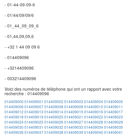
- 01-44-09-09-6
- 01/44/09/09/6
- 01_44_09_09_6
- 01,44,09,09,6
- +32 1 44 09 09 6
- 014409096
- +3214409096
- 003214409096
Voici des numéros de téléphone qui ont un rapport avec votre
recherche : 014409096
014409000
014409001
014409002
014409003
014409004
014409005
014409006
014409007
014409008
014409009
014409010
014409011
014409012
014409013
014409014
014409015
014409016
014409017
014409018
014409019
014409020
014409021
014409022
014409023
014409024
014409025
014409026
014409027
014409028
014409029
014409030
014409031
014409032
014409033
014409034
014409035
014409036
014409037
014409038
014409039
014409040
014409041