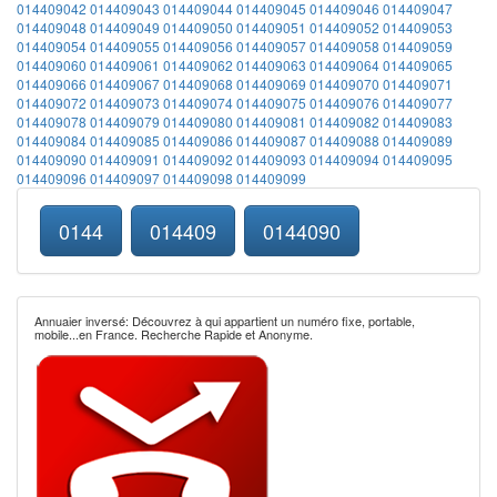
014409042
014409043
014409044
014409045
014409046
014409047
014409048
014409049
014409050
014409051
014409052
014409053
014409054
014409055
014409056
014409057
014409058
014409059
014409060
014409061
014409062
014409063
014409064
014409065
014409066
014409067
014409068
014409069
014409070
014409071
014409072
014409073
014409074
014409075
014409076
014409077
014409078
014409079
014409080
014409081
014409082
014409083
014409084
014409085
014409086
014409087
014409088
014409089
014409090
014409091
014409092
014409093
014409094
014409095
014409096
014409097
014409098
014409099
0144
014409
0144090
Annuaier inversé: Découvrez à qui appartient un numéro fixe, portable,
mobile...en France. Recherche Rapide et Anonyme.