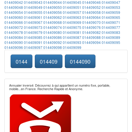
014409042
014409043
014409044
014409045
014409046
014409047
014409048
014409049
014409050
014409051
014409052
014409053
014409054
014409055
014409056
014409057
014409058
014409059
014409060
014409061
014409062
014409063
014409064
014409065
014409066
014409067
014409068
014409069
014409070
014409071
014409072
014409073
014409074
014409075
014409076
014409077
014409078
014409079
014409080
014409081
014409082
014409083
014409084
014409085
014409086
014409087
014409088
014409089
014409090
014409091
014409092
014409093
014409094
014409095
014409096
014409097
014409098
014409099
0144
014409
0144090
Annuaier inversé: Découvrez à qui appartient un numéro fixe, portable,
mobile...en France. Recherche Rapide et Anonyme.