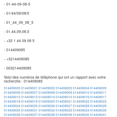
- 01-44-09-08-5
- 01/44/09/08/5
- 01_44_09_08_5
- 01,44,09,08,5
- +32 1 44 09 08 5
- 014409085
- +3214409085
- 003214409085
Voici des numéros de téléphone qui ont un rapport avec votre
recherche : 014409085
014409000
014409001
014409002
014409003
014409004
014409005
014409006
014409007
014409008
014409009
014409010
014409011
014409012
014409013
014409014
014409015
014409016
014409017
014409018
014409019
014409020
014409021
014409022
014409023
014409024
014409025
014409026
014409027
014409028
014409029
014409030
014409031
014409032
014409033
014409034
014409035
014409036
014409037
014409038
014409039
014409040
014409041