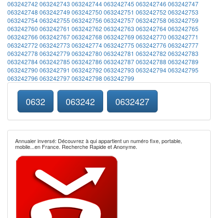
063242742
063242743
063242744
063242745
063242746
063242747
063242748
063242749
063242750
063242751
063242752
063242753
063242754
063242755
063242756
063242757
063242758
063242759
063242760
063242761
063242762
063242763
063242764
063242765
063242766
063242767
063242768
063242769
063242770
063242771
063242772
063242773
063242774
063242775
063242776
063242777
063242778
063242779
063242780
063242781
063242782
063242783
063242784
063242785
063242786
063242787
063242788
063242789
063242790
063242791
063242792
063242793
063242794
063242795
063242796
063242797
063242798
063242799
0632
063242
0632427
Annuaier inversé: Découvrez à qui appartient un numéro fixe, portable,
mobile...en France. Recherche Rapide et Anonyme.