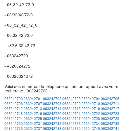
- 06-32-42-72-0
- 06/32/42/72/0
- 06_32_42_72_0
- 06,32,42,72,0
- +32 6 32 42 72
- 063242720
- +326324272
- 00326324272
Voici des numéros de téléphone qui ont un rapport avec votre
recherche : 063242720
063242700
063242701
063242702
063242703
063242704
063242705
063242706
063242707
063242708
063242709
063242710
063242711
063242712
063242713
063242714
063242715
063242716
063242717
063242718
063242719
063242720
063242721
063242722
063242723
063242724
063242725
063242726
063242727
063242728
063242729
063242730
063242731
063242732
063242733
063242734
063242735
063242736
063242737
063242738
063242739
063242740
063242741