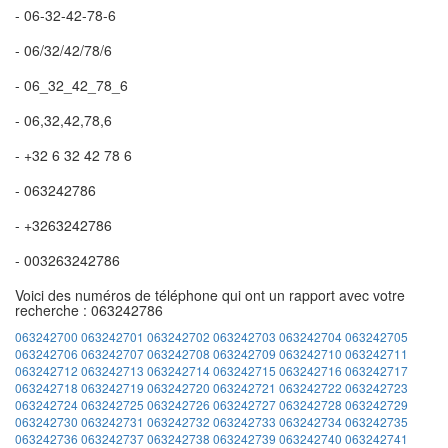
- 06-32-42-78-6
- 06/32/42/78/6
- 06_32_42_78_6
- 06,32,42,78,6
- +32 6 32 42 78 6
- 063242786
- +3263242786
- 003263242786
Voici des numéros de téléphone qui ont un rapport avec votre
recherche : 063242786
063242700
063242701
063242702
063242703
063242704
063242705
063242706
063242707
063242708
063242709
063242710
063242711
063242712
063242713
063242714
063242715
063242716
063242717
063242718
063242719
063242720
063242721
063242722
063242723
063242724
063242725
063242726
063242727
063242728
063242729
063242730
063242731
063242732
063242733
063242734
063242735
063242736
063242737
063242738
063242739
063242740
063242741