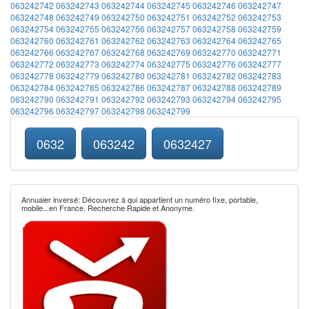
063242742
063242743
063242744
063242745
063242746
063242747
063242748
063242749
063242750
063242751
063242752
063242753
063242754
063242755
063242756
063242757
063242758
063242759
063242760
063242761
063242762
063242763
063242764
063242765
063242766
063242767
063242768
063242769
063242770
063242771
063242772
063242773
063242774
063242775
063242776
063242777
063242778
063242779
063242780
063242781
063242782
063242783
063242784
063242785
063242786
063242787
063242788
063242789
063242790
063242791
063242792
063242793
063242794
063242795
063242796
063242797
063242798
063242799
0632
063242
0632427
Annuaier inversé: Découvrez à qui appartient un numéro fixe, portable,
mobile...en France. Recherche Rapide et Anonyme.