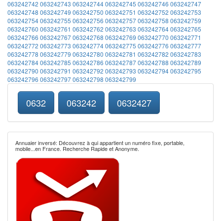
063242742
063242743
063242744
063242745
063242746
063242747
063242748
063242749
063242750
063242751
063242752
063242753
063242754
063242755
063242756
063242757
063242758
063242759
063242760
063242761
063242762
063242763
063242764
063242765
063242766
063242767
063242768
063242769
063242770
063242771
063242772
063242773
063242774
063242775
063242776
063242777
063242778
063242779
063242780
063242781
063242782
063242783
063242784
063242785
063242786
063242787
063242788
063242789
063242790
063242791
063242792
063242793
063242794
063242795
063242796
063242797
063242798
063242799
0632
063242
0632427
Annuaier inversé: Découvrez à qui appartient un numéro fixe, portable,
mobile...en France. Recherche Rapide et Anonyme.