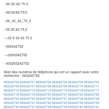
- 06-32-42-75-2
- 06/32/42/75/2
- 06_32_42_75_2
- 06,32,42,75,2
- +32 6 32 42 75 2
- 063242752
- +3263242752
- 003263242752
Voici des numéros de téléphone qui ont un rapport avec votre
recherche : 063242752
063242700
063242701
063242702
063242703
063242704
063242705
063242706
063242707
063242708
063242709
063242710
063242711
063242712
063242713
063242714
063242715
063242716
063242717
063242718
063242719
063242720
063242721
063242722
063242723
063242724
063242725
063242726
063242727
063242728
063242729
063242730
063242731
063242732
063242733
063242734
063242735
063242736
063242737
063242738
063242739
063242740
063242741