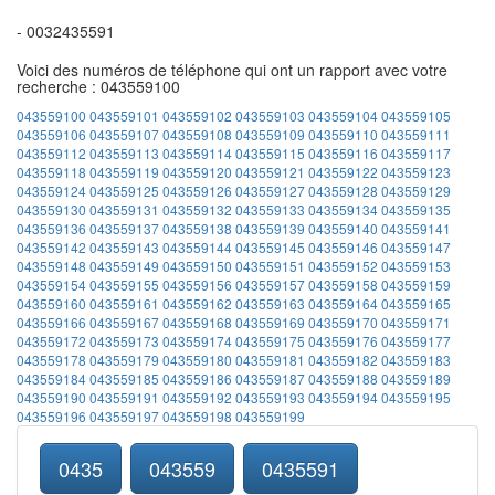
- 0032435591
Voici des numéros de téléphone qui ont un rapport avec votre
recherche : 043559100
043559100
043559101
043559102
043559103
043559104
043559105
043559106
043559107
043559108
043559109
043559110
043559111
043559112
043559113
043559114
043559115
043559116
043559117
043559118
043559119
043559120
043559121
043559122
043559123
043559124
043559125
043559126
043559127
043559128
043559129
043559130
043559131
043559132
043559133
043559134
043559135
043559136
043559137
043559138
043559139
043559140
043559141
043559142
043559143
043559144
043559145
043559146
043559147
043559148
043559149
043559150
043559151
043559152
043559153
043559154
043559155
043559156
043559157
043559158
043559159
043559160
043559161
043559162
043559163
043559164
043559165
043559166
043559167
043559168
043559169
043559170
043559171
043559172
043559173
043559174
043559175
043559176
043559177
043559178
043559179
043559180
043559181
043559182
043559183
043559184
043559185
043559186
043559187
043559188
043559189
043559190
043559191
043559192
043559193
043559194
043559195
043559196
043559197
043559198
043559199
0435
043559
0435591