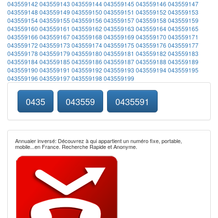
043559142
043559143
043559144
043559145
043559146
043559147
043559148
043559149
043559150
043559151
043559152
043559153
043559154
043559155
043559156
043559157
043559158
043559159
043559160
043559161
043559162
043559163
043559164
043559165
043559166
043559167
043559168
043559169
043559170
043559171
043559172
043559173
043559174
043559175
043559176
043559177
043559178
043559179
043559180
043559181
043559182
043559183
043559184
043559185
043559186
043559187
043559188
043559189
043559190
043559191
043559192
043559193
043559194
043559195
043559196
043559197
043559198
043559199
0435
043559
0435591
Annuaier inversé: Découvrez à qui appartient un numéro fixe, portable,
mobile...en France. Recherche Rapide et Anonyme.