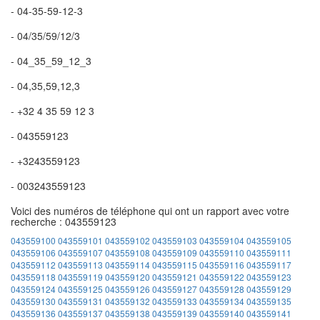
- 04-35-59-12-3
- 04/35/59/12/3
- 04_35_59_12_3
- 04,35,59,12,3
- +32 4 35 59 12 3
- 043559123
- +3243559123
- 003243559123
Voici des numéros de téléphone qui ont un rapport avec votre
recherche : 043559123
043559100
043559101
043559102
043559103
043559104
043559105
043559106
043559107
043559108
043559109
043559110
043559111
043559112
043559113
043559114
043559115
043559116
043559117
043559118
043559119
043559120
043559121
043559122
043559123
043559124
043559125
043559126
043559127
043559128
043559129
043559130
043559131
043559132
043559133
043559134
043559135
043559136
043559137
043559138
043559139
043559140
043559141