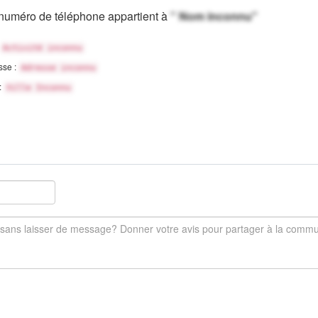
numéro de téléphone appartient à
" Nom inconnu"
Activité inconnu
sse :
Adresse inconnu
 :
Ville Inconnu