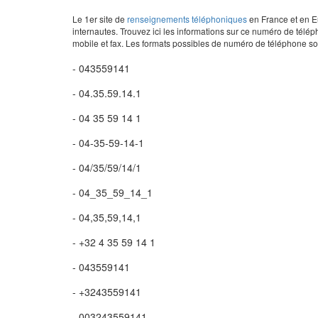
Le 1er site de
renseignements téléphoniques
en France et en Eu
internautes. Trouvez ici les informations sur ce numéro de télép
mobile et fax. Les formats possibles de numéro de téléphone son
- 043559141
- 04.35.59.14.1
- 04 35 59 14 1
- 04-35-59-14-1
- 04/35/59/14/1
- 04_35_59_14_1
- 04,35,59,14,1
- +32 4 35 59 14 1
- 043559141
- +3243559141
- 003243559141