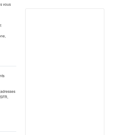
us vous
t
one,
nts
 (adresses
 SFR,