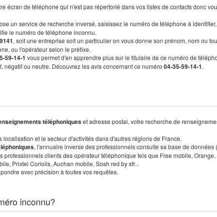
re écran de téléphone qui n'est pas répertorié dans vos listes de contacts donc vo
ose un service de recherche inversé, saisissez le numéro de téléphone à identifier,
tifie le numéro de téléphone inconnu.
9141
, soit une entreprise soit un particulier on vous donne son prénom, nom ou tou
ne, ou l'opérateur selon le préfixe.
5-59-14-1
vous permet d'en apprendre plus sur le titulaire de ce numéro de téléph
tif, négatif ou neutre. Découvrez les avis concernant ce numéro
04-35-59-14-1
.
enseignements téléphoniques
et adresse postal, votre recherche de renseigneme
localisation et le secteur d'activités dans d'autres régions de France.
éléphoniques
, l'annuaire inverse des professionnels consulte sa base de données
s professionnels clients des opérateur téléphonique tels que Free mobile, Orange,
, Prixtel Coriolis, Auchan mobile, Sosh red by sfr...
pondre avec précision à toutes vos requêtes.
méro inconnu?