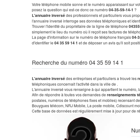
Votre téléphone mobile sonne et le numéro apparaissant sur vot
posez la question qui est-ce donc ce numéro
04-35-59-14-1
?
L'annuaire inversé
des professionnels et particuliers vous prop
l'annuaire inversé interroge ses données téléphoniques et iden
Trouver l'identité du propriétaire de la ligne de téléphone
04355
simplement le lieu du numéro où il reçoit ses factures de télépho
La page d'information sur le numéro de téléphone français
04-3
d'identifier le
04 35 59 14 1
et de déposer un avis qu'il soit posi
Recherche du numéro 04 35 59 14 1
L'annuaire inversé
des entreprises et particuliers a trouvé les
r
téléphoniques concernait l'activité dans la ville de .
L'annuaire inversé vous renseigne à qui appartient le numéro, la 
Afin de répondre à toutes vos demandes de
renseignements t
postales, numéros de téléphones fixes et mobiles) recensant de
Bouygues télécom, NRJ Mobile, La poste mobile, Cdiscount mobile
Cette base de données est régulièrement mise à jour pour de ré
Nu