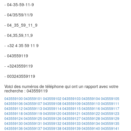
- 04-35-59-11-9
- 04/35/59/11/9
- 04_35_59_11_9
- 04,35,59,11,9
- +32 4 35 59 11 9
- 043559119
- +3243559119
- 003243559119
Voici des numéros de téléphone qui ont un rapport avec votre
recherche : 043559119
043559100
043559101
043559102
043559103
043559104
043559105
043559106
043559107
043559108
043559109
043559110
043559111
043559112
043559113
043559114
043559115
043559116
043559117
043559118
043559119
043559120
043559121
043559122
043559123
043559124
043559125
043559126
043559127
043559128
043559129
043559130
043559131
043559132
043559133
043559134
043559135
043559136
043559137
043559138
043559139
043559140
043559141