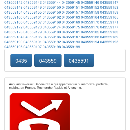
043559142
043559143
043559144
043559145
043559146
043559147
043559148
043559149
043559150
043559151
043559152
043559153
043559154
043559155
043559156
043559157
043559158
043559159
043559160
043559161
043559162
043559163
043559164
043559165
043559166
043559167
043559168
043559169
043559170
043559171
043559172
043559173
043559174
043559175
043559176
043559177
043559178
043559179
043559180
043559181
043559182
043559183
043559184
043559185
043559186
043559187
043559188
043559189
043559190
043559191
043559192
043559193
043559194
043559195
043559196
043559197
043559198
043559199
0435
043559
0435591
Annuaier inversé: Découvrez à qui appartient un numéro fixe, portable,
mobile...en France. Recherche Rapide et Anonyme.