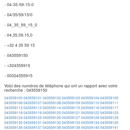
- 04-35-59-15-0
- 04/35/59/15/0
- 04_35_59_15_0
- 04,35,59,15,0
- +32 4 35 59 15
- 043559150
- +324355915
- 00324355915
Voici des numéros de téléphone qui ont un rapport avec votre
recherche : 043559150
043559100
043559101
043559102
043559103
043559104
043559105
043559106
043559107
043559108
043559109
043559110
043559111
043559112
043559113
043559114
043559115
043559116
043559117
043559118
043559119
043559120
043559121
043559122
043559123
043559124
043559125
043559126
043559127
043559128
043559129
043559130
043559131
043559132
043559133
043559134
043559135
043559136
043559137
043559138
043559139
043559140
043559141