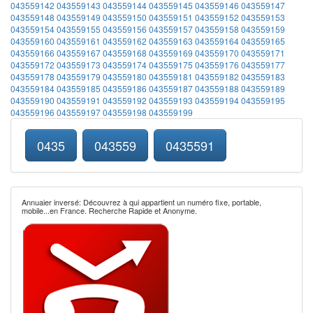
043559142
043559143
043559144
043559145
043559146
043559147
043559148
043559149
043559150
043559151
043559152
043559153
043559154
043559155
043559156
043559157
043559158
043559159
043559160
043559161
043559162
043559163
043559164
043559165
043559166
043559167
043559168
043559169
043559170
043559171
043559172
043559173
043559174
043559175
043559176
043559177
043559178
043559179
043559180
043559181
043559182
043559183
043559184
043559185
043559186
043559187
043559188
043559189
043559190
043559191
043559192
043559193
043559194
043559195
043559196
043559197
043559198
043559199
0435
043559
0435591
Annuaier inversé: Découvrez à qui appartient un numéro fixe, portable,
mobile...en France. Recherche Rapide et Anonyme.