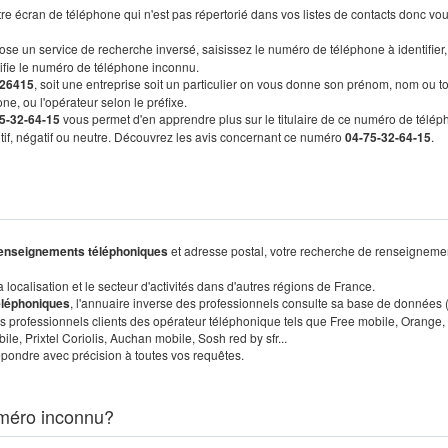
re écran de téléphone qui n'est pas répertorié dans vos listes de contacts donc vo
ose un service de recherche inversé, saisissez le numéro de téléphone à identifier,
tifie le numéro de téléphone inconnu.
26415
, soit une entreprise soit un particulier on vous donne son prénom, nom ou t
ne, ou l'opérateur selon le préfixe.
5-32-64-15
vous permet d'en apprendre plus sur le titulaire de ce numéro de télép
sitif, négatif ou neutre. Découvrez les avis concernant ce numéro
04-75-32-64-15
.
enseignements téléphoniques
et adresse postal, votre recherche de renseigneme
localisation et le secteur d'activités dans d'autres régions de France.
éléphoniques
, l'annuaire inverse des professionnels consulte sa base de données
s professionnels clients des opérateur téléphonique tels que Free mobile, Orange,
, Prixtel Coriolis, Auchan mobile, Sosh red by sfr...
pondre avec précision à toutes vos requêtes.
méro inconnu?