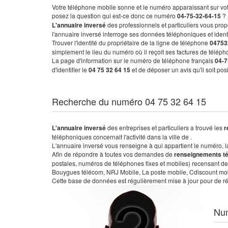
Votre téléphone mobile sonne et le numéro apparaissant sur vot
posez la question qui est-ce donc ce numéro
04-75-32-64-15
?
L'annuaire inversé
des professionnels et particuliers vous prop
l'annuaire inversé interroge ses données téléphoniques et iden
Trouver l'identité du propriétaire de la ligne de téléphone
04753
simplement le lieu du numéro où il reçoit ses factures de télépho
La page d'information sur le numéro de téléphone français
04-7
d'identifier le
04 75 32 64 15
et de déposer un avis qu'il soit po
Recherche du numéro 04 75 32 64 15
L'annuaire inversé
des entreprises et particuliers a trouvé les
r
téléphoniques concernait l'activité dans la ville de .
L'annuaire inversé vous renseigne à qui appartient le numéro, la 
Afin de répondre à toutes vos demandes de
renseignements t
postales, numéros de téléphones fixes et mobiles) recensant de
Bouygues télécom, NRJ Mobile, La poste mobile, Cdiscount mobile
Cette base de données est régulièrement mise à jour pour de ré
Nu