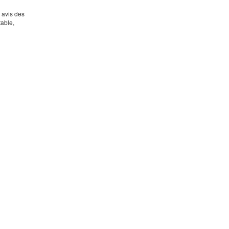
s avis des
table,