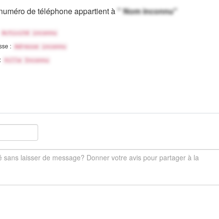
numéro de téléphone appartient à
" Nom inconnu"
Activité inconnu
sse :
Adresse inconnu
 :
Ville Inconnu