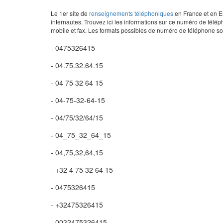
Le 1er site de
renseignements téléphoniques
en France et en Eu
internautes. Trouvez ici les informations sur ce numéro de télép
mobile et fax. Les formats possibles de numéro de téléphone son
- 0475326415
- 04.75.32.64.15
- 04 75 32 64 15
- 04-75-32-64-15
- 04/75/32/64/15
- 04_75_32_64_15
- 04,75,32,64,15
- +32 4 75 32 64 15
- 0475326415
- +32475326415
- 0032475326415