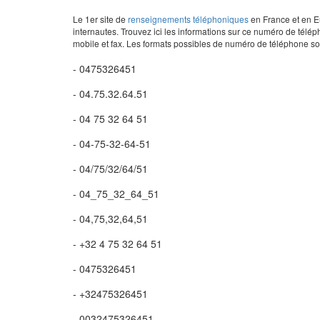
Le 1er site de
renseignements téléphoniques
en France et en Eu
internautes. Trouvez ici les informations sur ce numéro de télép
mobile et fax. Les formats possibles de numéro de téléphone son
- 0475326451
- 04.75.32.64.51
- 04 75 32 64 51
- 04-75-32-64-51
- 04/75/32/64/51
- 04_75_32_64_51
- 04,75,32,64,51
- +32 4 75 32 64 51
- 0475326451
- +32475326451
- 0032475326451