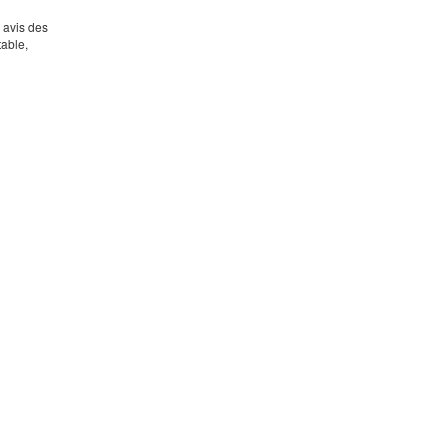
s avis des
table,