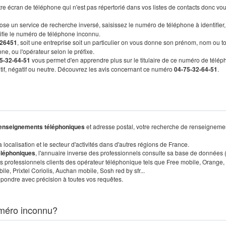
re écran de téléphone qui n'est pas répertorié dans vos listes de contacts donc vo
ose un service de recherche inversé, saisissez le numéro de téléphone à identifier,
tifie le numéro de téléphone inconnu.
26451
, soit une entreprise soit un particulier on vous donne son prénom, nom ou t
ne, ou l'opérateur selon le préfixe.
5-32-64-51
vous permet d'en apprendre plus sur le titulaire de ce numéro de télép
sitif, négatif ou neutre. Découvrez les avis concernant ce numéro
04-75-32-64-51
.
enseignements téléphoniques
et adresse postal, votre recherche de renseigneme
localisation et le secteur d'activités dans d'autres régions de France.
éléphoniques
, l'annuaire inverse des professionnels consulte sa base de données
s professionnels clients des opérateur téléphonique tels que Free mobile, Orange,
, Prixtel Coriolis, Auchan mobile, Sosh red by sfr...
pondre avec précision à toutes vos requêtes.
méro inconnu?