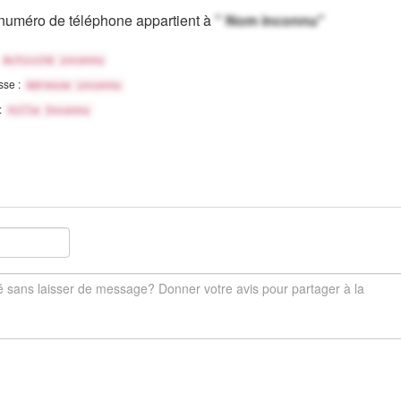
numéro de téléphone appartient à
" Nom inconnu"
Activité inconnu
sse :
Adresse inconnu
 :
Ville Inconnu