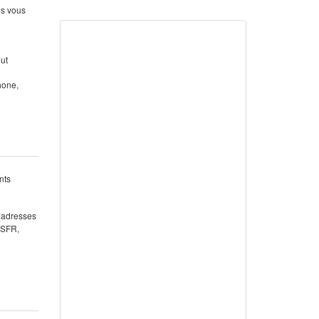
us vous
out
hone,
nts
 (adresses
 SFR,