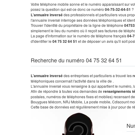
Votre téléphone mobile sonne et le numéro apparaissant sur vot
posez la question qui est-ce donc ce numéro
04-75-32-64-51
?
L'annuaire inversé
des professionnels et particuliers vous prop
l'annuaire inversé interroge ses données téléphoniques et iden
Trouver l'identité du propriétaire de la ligne de téléphone
04753
simplement le lieu du numéro où il reçoit ses factures de télépho
La page d'information sur le numéro de téléphone français
04-7
d'identifier le
04 75 32 64 51
et de déposer un avis qu'il soit po
Recherche du numéro 04 75 32 64 51
L'annuaire inversé
des entreprises et particuliers a trouvé les
r
téléphoniques concernait l'activité dans la ville de .
L'annuaire inversé vous renseigne à qui appartient le numéro, la 
Afin de répondre à toutes vos demandes de
renseignements t
postales, numéros de téléphones fixes et mobiles) recensant de
Bouygues télécom, NRJ Mobile, La poste mobile, Cdiscount mobile
Cette base de données est régulièrement mise à jour pour de ré
Nu