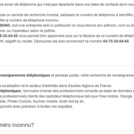
re écran de téléphone qui n'est pas répertorié dans vos listes de contacts donc vo
ose un service de recherche inversé, saisissez le numéro de téléphone à identifier,
tifie le numéro de téléphone inconnu.
26465
, soit une entreprise soit un particulier on vous donne son prénom, nom ou t
ne, ou l'opérateur selon le préfixe.
5-32-64-65
vous permet d'en apprendre plus sur le titulaire de ce numéro de télép
sitif, négatif ou neutre. Découvrez les avis concernant ce numéro
04-75-32-64-65
.
enseignements téléphoniques
et adresse postal, votre recherche de renseigneme
localisation et le secteur d'activités dans d'autres régions de France.
éléphoniques
, l'annuaire inverse des professionnels consulte sa base de données
s professionnels clients des opérateur téléphonique tels que Free mobile, Orange,
, Prixtel Coriolis, Auchan mobile, Sosh red by sfr...
pondre avec précision à toutes vos requêtes.
méro inconnu?