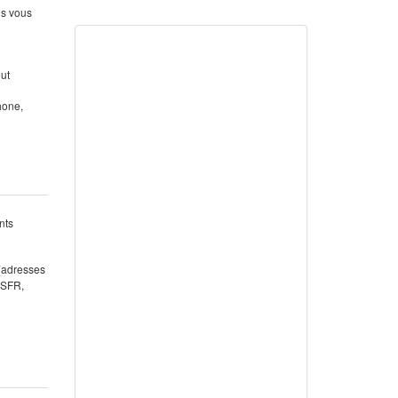
us vous
out
hone,
nts
 (adresses
 SFR,