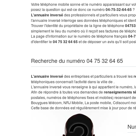
Votre téléphone mobile sonne et le numéro apparaissant sur vot
posez la question qui est-ce donc ce numéro
04-75-32-64-65
?
L'annuaire inversé
des professionnels et particuliers vous prop
l'annuaire inversé interroge ses données téléphoniques et iden
Trouver l'identité du propriétaire de la ligne de téléphone
04753
simplement le lieu du numéro où il reçoit ses factures de télépho
La page d'information sur le numéro de téléphone français
04-7
d'identifier le
04 75 32 64 65
et de déposer un avis qu'il soit po
Recherche du numéro 04 75 32 64 65
L'annuaire inversé
des entreprises et particuliers a trouvé les
r
téléphoniques concernait l'activité dans la ville de .
L'annuaire inversé vous renseigne à qui appartient le numéro, la 
Afin de répondre à toutes vos demandes de
renseignements t
postales, numéros de téléphones fixes et mobiles) recensant de
Bouygues télécom, NRJ Mobile, La poste mobile, Cdiscount mobile
Cette base de données est régulièrement mise à jour pour de ré
Nu