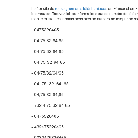
Le 1er site de
renseignements téléphoniques
en France et en Eu
internautes. Trouvez ici les informations sur ce numéro de télép
mobile et fax. Les formats possibles de numéro de téléphone son
- 0475326465
- 04.75.32.64.65
- 04 75 32 64 65
- 04-75-32-64-65
- 04/75/32/64/65
- 04_75_32_64_65
- 04,75,32,64,65
- +32 4 75 32 64 65
- 0475326465
- +32475326465
- 0032475326465