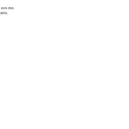
s avis des
table,