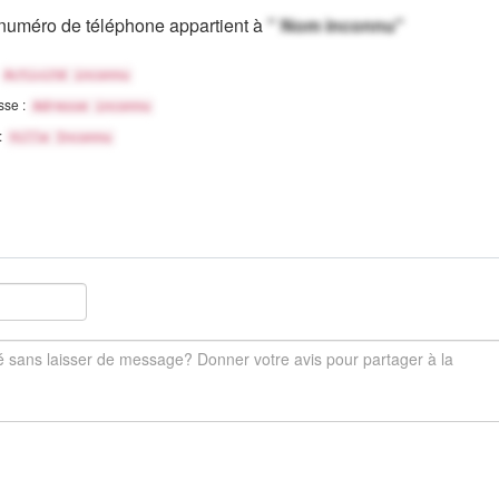
numéro de téléphone appartient à
" Nom inconnu"
Activité inconnu
sse :
Adresse inconnu
 :
Ville Inconnu