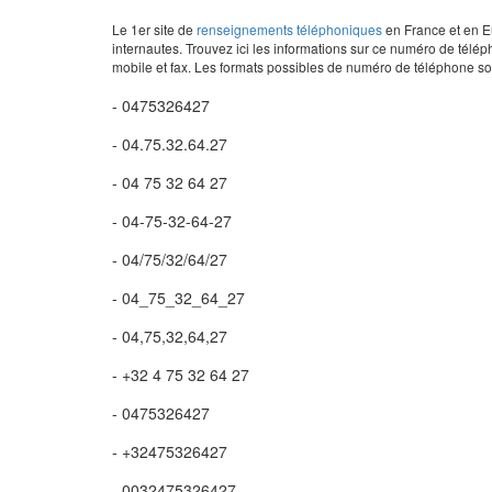
Le 1er site de
renseignements téléphoniques
en France et en Eu
internautes. Trouvez ici les informations sur ce numéro de télép
mobile et fax. Les formats possibles de numéro de téléphone son
- 0475326427
- 04.75.32.64.27
- 04 75 32 64 27
- 04-75-32-64-27
- 04/75/32/64/27
- 04_75_32_64_27
- 04,75,32,64,27
- +32 4 75 32 64 27
- 0475326427
- +32475326427
- 0032475326427