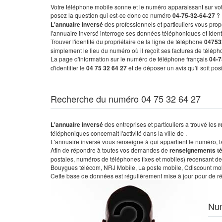
Votre téléphone mobile sonne et le numéro apparaissant sur vot
posez la question qui est-ce donc ce numéro
04-75-32-64-27
?
L'annuaire inversé
des professionnels et particuliers vous prop
l'annuaire inversé interroge ses données téléphoniques et iden
Trouver l'identité du propriétaire de la ligne de téléphone
04753
simplement le lieu du numéro où il reçoit ses factures de télépho
La page d'information sur le numéro de téléphone français
04-7
d'identifier le
04 75 32 64 27
et de déposer un avis qu'il soit po
Recherche du numéro 04 75 32 64 27
L'annuaire inversé
des entreprises et particuliers a trouvé les
r
téléphoniques concernait l'activité dans la ville de .
L'annuaire inversé vous renseigne à qui appartient le numéro, la 
Afin de répondre à toutes vos demandes de
renseignements t
postales, numéros de téléphones fixes et mobiles) recensant de
Bouygues télécom, NRJ Mobile, La poste mobile, Cdiscount mobile
Cette base de données est régulièrement mise à jour pour de ré
Nu