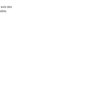
s avis des
table,