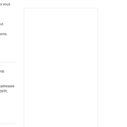
us vous
out
hone,
nts
 (adresses
 SFR,