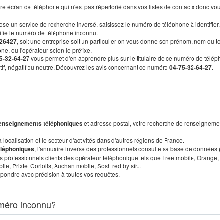
re écran de téléphone qui n'est pas répertorié dans vos listes de contacts donc vo
ose un service de recherche inversé, saisissez le numéro de téléphone à identifier,
tifie le numéro de téléphone inconnu.
26427
, soit une entreprise soit un particulier on vous donne son prénom, nom ou t
ne, ou l'opérateur selon le préfixe.
5-32-64-27
vous permet d'en apprendre plus sur le titulaire de ce numéro de télép
sitif, négatif ou neutre. Découvrez les avis concernant ce numéro
04-75-32-64-27
.
enseignements téléphoniques
et adresse postal, votre recherche de renseigneme
localisation et le secteur d'activités dans d'autres régions de France.
éléphoniques
, l'annuaire inverse des professionnels consulte sa base de données
s professionnels clients des opérateur téléphonique tels que Free mobile, Orange,
, Prixtel Coriolis, Auchan mobile, Sosh red by sfr...
pondre avec précision à toutes vos requêtes.
méro inconnu?