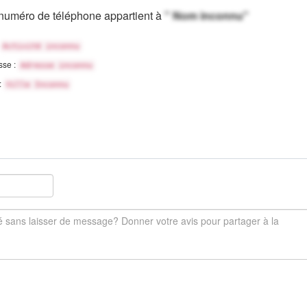
numéro de téléphone appartient à
" Nom inconnu"
Activité inconnu
sse :
Adresse inconnu
 :
Ville Inconnu