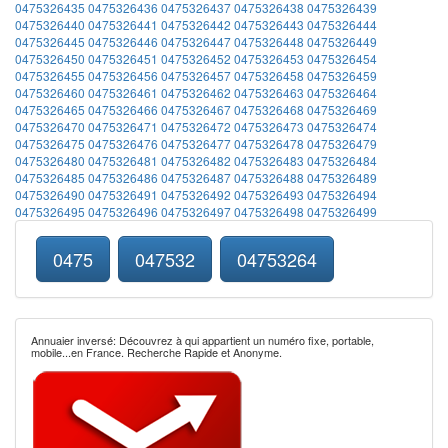
0475326435
0475326436
0475326437
0475326438
0475326439
0475326440
0475326441
0475326442
0475326443
0475326444
0475326445
0475326446
0475326447
0475326448
0475326449
0475326450
0475326451
0475326452
0475326453
0475326454
0475326455
0475326456
0475326457
0475326458
0475326459
0475326460
0475326461
0475326462
0475326463
0475326464
0475326465
0475326466
0475326467
0475326468
0475326469
0475326470
0475326471
0475326472
0475326473
0475326474
0475326475
0475326476
0475326477
0475326478
0475326479
0475326480
0475326481
0475326482
0475326483
0475326484
0475326485
0475326486
0475326487
0475326488
0475326489
0475326490
0475326491
0475326492
0475326493
0475326494
0475326495
0475326496
0475326497
0475326498
0475326499
0475
047532
04753264
Annuaier inversé: Découvrez à qui appartient un numéro fixe, portable,
mobile...en France. Recherche Rapide et Anonyme.