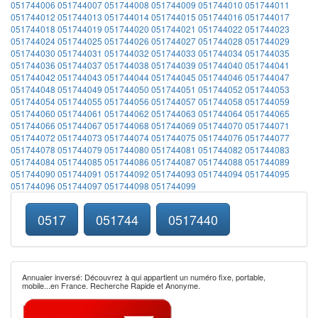
051744006
051744007
051744008
051744009
051744010
051744011
051744012
051744013
051744014
051744015
051744016
051744017
051744018
051744019
051744020
051744021
051744022
051744023
051744024
051744025
051744026
051744027
051744028
051744029
051744030
051744031
051744032
051744033
051744034
051744035
051744036
051744037
051744038
051744039
051744040
051744041
051744042
051744043
051744044
051744045
051744046
051744047
051744048
051744049
051744050
051744051
051744052
051744053
051744054
051744055
051744056
051744057
051744058
051744059
051744060
051744061
051744062
051744063
051744064
051744065
051744066
051744067
051744068
051744069
051744070
051744071
051744072
051744073
051744074
051744075
051744076
051744077
051744078
051744079
051744080
051744081
051744082
051744083
051744084
051744085
051744086
051744087
051744088
051744089
051744090
051744091
051744092
051744093
051744094
051744095
051744096
051744097
051744098
051744099
0517
051744
0517440
Annuaier inversé: Découvrez à qui appartient un numéro fixe, portable,
mobile...en France. Recherche Rapide et Anonyme.