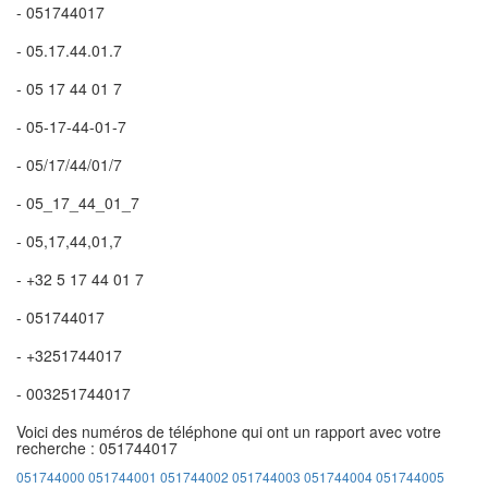
- 051744017
- 05.17.44.01.7
- 05 17 44 01 7
- 05-17-44-01-7
- 05/17/44/01/7
- 05_17_44_01_7
- 05,17,44,01,7
- +32 5 17 44 01 7
- 051744017
- +3251744017
- 003251744017
Voici des numéros de téléphone qui ont un rapport avec votre
recherche : 051744017
051744000
051744001
051744002
051744003
051744004
051744005