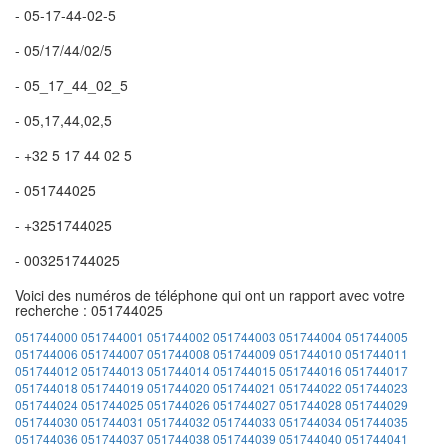
- 05-17-44-02-5
- 05/17/44/02/5
- 05_17_44_02_5
- 05,17,44,02,5
- +32 5 17 44 02 5
- 051744025
- +3251744025
- 003251744025
Voici des numéros de téléphone qui ont un rapport avec votre
recherche : 051744025
051744000
051744001
051744002
051744003
051744004
051744005
051744006
051744007
051744008
051744009
051744010
051744011
051744012
051744013
051744014
051744015
051744016
051744017
051744018
051744019
051744020
051744021
051744022
051744023
051744024
051744025
051744026
051744027
051744028
051744029
051744030
051744031
051744032
051744033
051744034
051744035
051744036
051744037
051744038
051744039
051744040
051744041