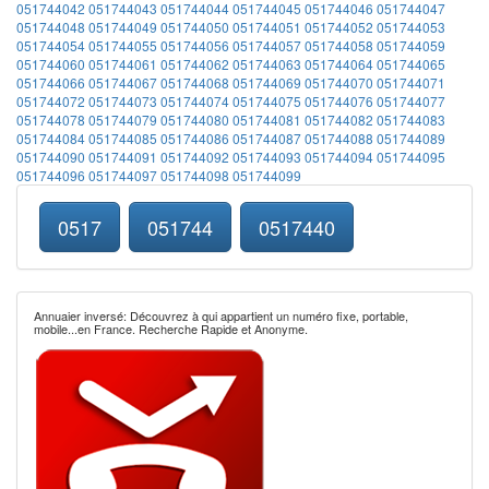
051744042
051744043
051744044
051744045
051744046
051744047
051744048
051744049
051744050
051744051
051744052
051744053
051744054
051744055
051744056
051744057
051744058
051744059
051744060
051744061
051744062
051744063
051744064
051744065
051744066
051744067
051744068
051744069
051744070
051744071
051744072
051744073
051744074
051744075
051744076
051744077
051744078
051744079
051744080
051744081
051744082
051744083
051744084
051744085
051744086
051744087
051744088
051744089
051744090
051744091
051744092
051744093
051744094
051744095
051744096
051744097
051744098
051744099
0517
051744
0517440
Annuaier inversé: Découvrez à qui appartient un numéro fixe, portable,
mobile...en France. Recherche Rapide et Anonyme.