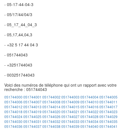
- 05-17-44-04-3
- 05/17/44/04/3
- 05_17_44_04_3
- 05,17,44,04,3
- +32 5 17 44 04 3
- 051744043
- +3251744043
- 003251744043
Voici des numéros de téléphone qui ont un rapport avec votre
recherche : 051744043
051744000
051744001
051744002
051744003
051744004
051744005
051744006
051744007
051744008
051744009
051744010
051744011
051744012
051744013
051744014
051744015
051744016
051744017
051744018
051744019
051744020
051744021
051744022
051744023
051744024
051744025
051744026
051744027
051744028
051744029
051744030
051744031
051744032
051744033
051744034
051744035
051744036
051744037
051744038
051744039
051744040
051744041