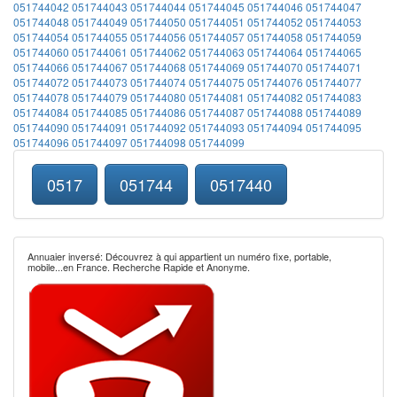
051744042
051744043
051744044
051744045
051744046
051744047
051744048
051744049
051744050
051744051
051744052
051744053
051744054
051744055
051744056
051744057
051744058
051744059
051744060
051744061
051744062
051744063
051744064
051744065
051744066
051744067
051744068
051744069
051744070
051744071
051744072
051744073
051744074
051744075
051744076
051744077
051744078
051744079
051744080
051744081
051744082
051744083
051744084
051744085
051744086
051744087
051744088
051744089
051744090
051744091
051744092
051744093
051744094
051744095
051744096
051744097
051744098
051744099
0517
051744
0517440
Annuaier inversé: Découvrez à qui appartient un numéro fixe, portable,
mobile...en France. Recherche Rapide et Anonyme.