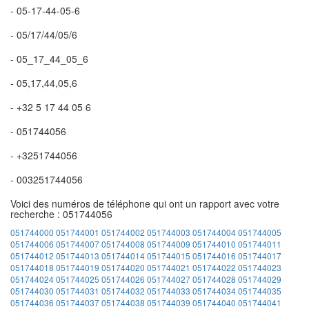
- 05-17-44-05-6
- 05/17/44/05/6
- 05_17_44_05_6
- 05,17,44,05,6
- +32 5 17 44 05 6
- 051744056
- +3251744056
- 003251744056
Voici des numéros de téléphone qui ont un rapport avec votre
recherche : 051744056
051744000
051744001
051744002
051744003
051744004
051744005
051744006
051744007
051744008
051744009
051744010
051744011
051744012
051744013
051744014
051744015
051744016
051744017
051744018
051744019
051744020
051744021
051744022
051744023
051744024
051744025
051744026
051744027
051744028
051744029
051744030
051744031
051744032
051744033
051744034
051744035
051744036
051744037
051744038
051744039
051744040
051744041