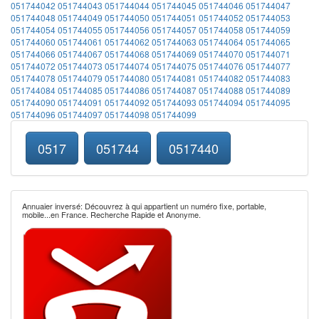
051744042
051744043
051744044
051744045
051744046
051744047
051744048
051744049
051744050
051744051
051744052
051744053
051744054
051744055
051744056
051744057
051744058
051744059
051744060
051744061
051744062
051744063
051744064
051744065
051744066
051744067
051744068
051744069
051744070
051744071
051744072
051744073
051744074
051744075
051744076
051744077
051744078
051744079
051744080
051744081
051744082
051744083
051744084
051744085
051744086
051744087
051744088
051744089
051744090
051744091
051744092
051744093
051744094
051744095
051744096
051744097
051744098
051744099
0517
051744
0517440
Annuaier inversé: Découvrez à qui appartient un numéro fixe, portable,
mobile...en France. Recherche Rapide et Anonyme.