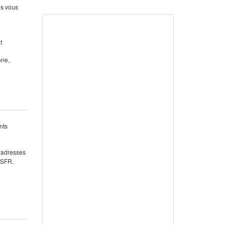
us vous
t
one,
nts
 (adresses
 SFR,