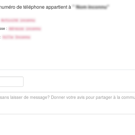
numéro de téléphone appartient à
" Nom inconnu"
Activité inconnu
sse :
Adresse inconnu
 :
Ville Inconnu