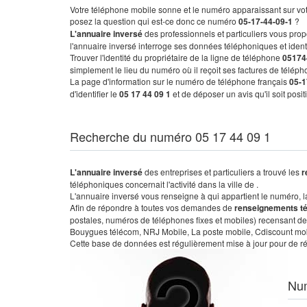
Votre téléphone mobile sonne et le numéro apparaissant sur vot
posez la question qui est-ce donc ce numéro
05-17-44-09-1
?
L'annuaire inversé
des professionnels et particuliers vous prop
l'annuaire inversé interroge ses données téléphoniques et iden
Trouver l'identité du propriétaire de la ligne de téléphone
05174
simplement le lieu du numéro où il reçoit ses factures de télépho
La page d'information sur le numéro de téléphone français
05-1
d'identifier le
05 17 44 09 1
et de déposer un avis qu'il soit posi
Recherche du numéro 05 17 44 09 1
L'annuaire inversé
des entreprises et particuliers a trouvé les
r
téléphoniques concernait l'activité dans la ville de .
L'annuaire inversé vous renseigne à qui appartient le numéro, la 
Afin de répondre à toutes vos demandes de
renseignements t
postales, numéros de téléphones fixes et mobiles) recensant de
Bouygues télécom, NRJ Mobile, La poste mobile, Cdiscount mobile
Cette base de données est régulièrement mise à jour pour de ré
Nu