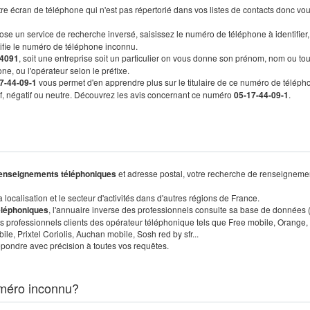
re écran de téléphone qui n'est pas répertorié dans vos listes de contacts donc vo
ose un service de recherche inversé, saisissez le numéro de téléphone à identifier,
tifie le numéro de téléphone inconnu.
4091
, soit une entreprise soit un particulier on vous donne son prénom, nom ou tou
ne, ou l'opérateur selon le préfixe.
7-44-09-1
vous permet d'en apprendre plus sur le titulaire de ce numéro de téléph
tif, négatif ou neutre. Découvrez les avis concernant ce numéro
05-17-44-09-1
.
enseignements téléphoniques
et adresse postal, votre recherche de renseigneme
localisation et le secteur d'activités dans d'autres régions de France.
éléphoniques
, l'annuaire inverse des professionnels consulte sa base de données
s professionnels clients des opérateur téléphonique tels que Free mobile, Orange,
, Prixtel Coriolis, Auchan mobile, Sosh red by sfr...
pondre avec précision à toutes vos requêtes.
méro inconnu?