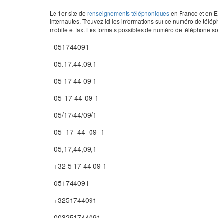
Le 1er site de
renseignements téléphoniques
en France et en Eu
internautes. Trouvez ici les informations sur ce numéro de télép
mobile et fax. Les formats possibles de numéro de téléphone son
- 051744091
- 05.17.44.09.1
- 05 17 44 09 1
- 05-17-44-09-1
- 05/17/44/09/1
- 05_17_44_09_1
- 05,17,44,09,1
- +32 5 17 44 09 1
- 051744091
- +3251744091
- 003251744091