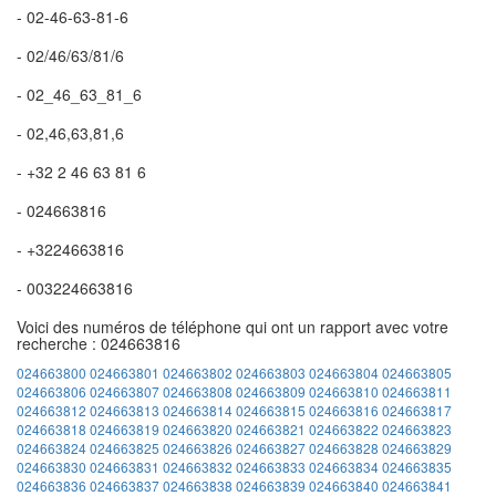
- 02-46-63-81-6
- 02/46/63/81/6
- 02_46_63_81_6
- 02,46,63,81,6
- +32 2 46 63 81 6
- 024663816
- +3224663816
- 003224663816
Voici des numéros de téléphone qui ont un rapport avec votre
recherche : 024663816
024663800
024663801
024663802
024663803
024663804
024663805
024663806
024663807
024663808
024663809
024663810
024663811
024663812
024663813
024663814
024663815
024663816
024663817
024663818
024663819
024663820
024663821
024663822
024663823
024663824
024663825
024663826
024663827
024663828
024663829
024663830
024663831
024663832
024663833
024663834
024663835
024663836
024663837
024663838
024663839
024663840
024663841