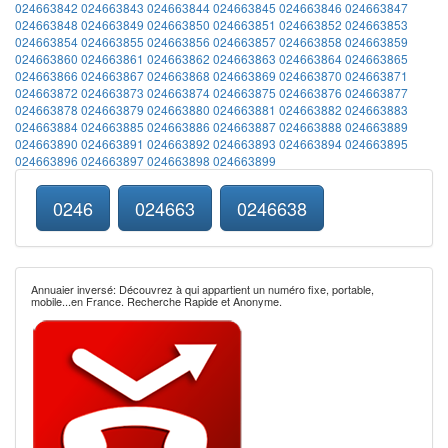
024663842
024663843
024663844
024663845
024663846
024663847
024663848
024663849
024663850
024663851
024663852
024663853
024663854
024663855
024663856
024663857
024663858
024663859
024663860
024663861
024663862
024663863
024663864
024663865
024663866
024663867
024663868
024663869
024663870
024663871
024663872
024663873
024663874
024663875
024663876
024663877
024663878
024663879
024663880
024663881
024663882
024663883
024663884
024663885
024663886
024663887
024663888
024663889
024663890
024663891
024663892
024663893
024663894
024663895
024663896
024663897
024663898
024663899
0246
024663
0246638
Annuaier inversé: Découvrez à qui appartient un numéro fixe, portable,
mobile...en France. Recherche Rapide et Anonyme.