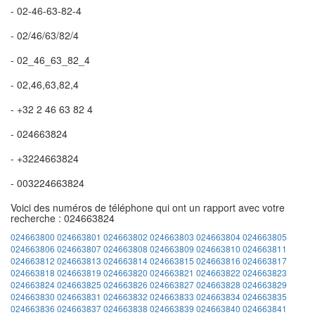
- 02-46-63-82-4
- 02/46/63/82/4
- 02_46_63_82_4
- 02,46,63,82,4
- +32 2 46 63 82 4
- 024663824
- +3224663824
- 003224663824
Voici des numéros de téléphone qui ont un rapport avec votre
recherche : 024663824
024663800
024663801
024663802
024663803
024663804
024663805
024663806
024663807
024663808
024663809
024663810
024663811
024663812
024663813
024663814
024663815
024663816
024663817
024663818
024663819
024663820
024663821
024663822
024663823
024663824
024663825
024663826
024663827
024663828
024663829
024663830
024663831
024663832
024663833
024663834
024663835
024663836
024663837
024663838
024663839
024663840
024663841