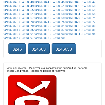
024663842
024663843
024663844
024663845
024663846
024663847
024663848
024663849
024663850
024663851
024663852
024663853
024663854
024663855
024663856
024663857
024663858
024663859
024663860
024663861
024663862
024663863
024663864
024663865
024663866
024663867
024663868
024663869
024663870
024663871
024663872
024663873
024663874
024663875
024663876
024663877
024663878
024663879
024663880
024663881
024663882
024663883
024663884
024663885
024663886
024663887
024663888
024663889
024663890
024663891
024663892
024663893
024663894
024663895
024663896
024663897
024663898
024663899
0246
024663
0246638
Annuaier inversé: Découvrez à qui appartient un numéro fixe, portable,
mobile...en France. Recherche Rapide et Anonyme.