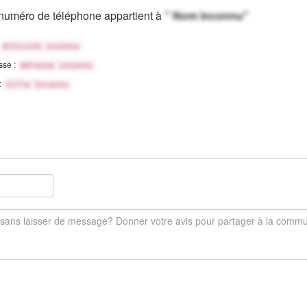
numéro de téléphone appartient à
" Nom inconnu"
Activité inconnu
sse :
Adresse inconnu
 :
Ville Inconnu