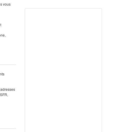
us vous
t
one,
nts
 (adresses
 SFR,