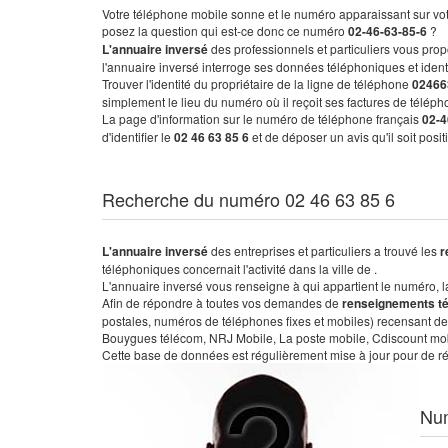
Votre téléphone mobile sonne et le numéro apparaissant sur vot
posez la question qui est-ce donc ce numéro
02-46-63-85-6
?
L'annuaire inversé
des professionnels et particuliers vous prop
l'annuaire inversé interroge ses données téléphoniques et iden
Trouver l'identité du propriétaire de la ligne de téléphone
02466
simplement le lieu du numéro où il reçoit ses factures de télépho
La page d'information sur le numéro de téléphone français
02-4
d'identifier le
02 46 63 85 6
et de déposer un avis qu'il soit posi
Recherche du numéro 02 46 63 85 6
L'annuaire inversé
des entreprises et particuliers a trouvé les
r
téléphoniques concernait l'activité dans la ville de .
L'annuaire inversé vous renseigne à qui appartient le numéro, la 
Afin de répondre à toutes vos demandes de
renseignements t
postales, numéros de téléphones fixes et mobiles) recensant de
Bouygues télécom, NRJ Mobile, La poste mobile, Cdiscount mobile
Cette base de données est régulièrement mise à jour pour de ré
Nu