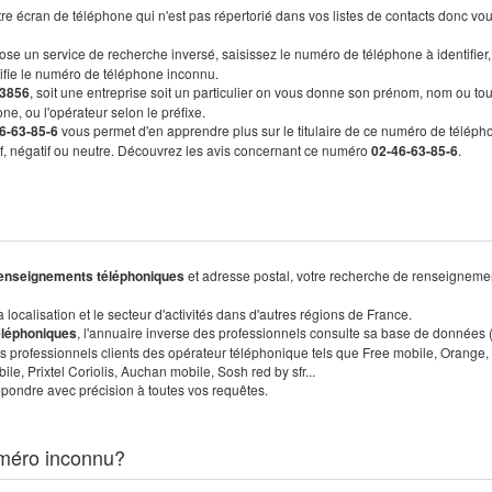
re écran de téléphone qui n'est pas répertorié dans vos listes de contacts donc vo
ose un service de recherche inversé, saisissez le numéro de téléphone à identifier,
tifie le numéro de téléphone inconnu.
3856
, soit une entreprise soit un particulier on vous donne son prénom, nom ou tou
ne, ou l'opérateur selon le préfixe.
6-63-85-6
vous permet d'en apprendre plus sur le titulaire de ce numéro de téléph
tif, négatif ou neutre. Découvrez les avis concernant ce numéro
02-46-63-85-6
.
enseignements téléphoniques
et adresse postal, votre recherche de renseigneme
localisation et le secteur d'activités dans d'autres régions de France.
éléphoniques
, l'annuaire inverse des professionnels consulte sa base de données
s professionnels clients des opérateur téléphonique tels que Free mobile, Orange,
, Prixtel Coriolis, Auchan mobile, Sosh red by sfr...
pondre avec précision à toutes vos requêtes.
méro inconnu?