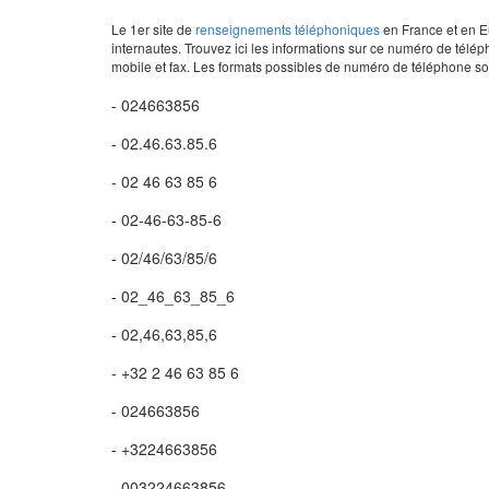
Le 1er site de
renseignements téléphoniques
en France et en Eu
internautes. Trouvez ici les informations sur ce numéro de télép
mobile et fax. Les formats possibles de numéro de téléphone son
- 024663856
- 02.46.63.85.6
- 02 46 63 85 6
- 02-46-63-85-6
- 02/46/63/85/6
- 02_46_63_85_6
- 02,46,63,85,6
- +32 2 46 63 85 6
- 024663856
- +3224663856
- 003224663856