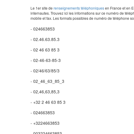
Le 1er site de
renseignements téléphoniques
en France et en Eu
internautes. Trouvez ici les informations sur ce numéro de télép
mobile et fax. Les formats possibles de numéro de téléphone son
- 024663853
- 02.46.63.85.3
- 02 46 63 85 3
- 02-46-63-85-3
- 02/46/63/85/3
- 02_46_63_85_3
- 02,46,63,85,3
- +32 2 46 63 85 3
- 024663853
- +3224663853
- 003224663853