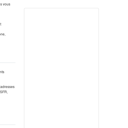
us vous
t
one,
nts
 (adresses
 SFR,