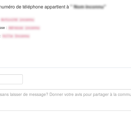
numéro de téléphone appartient à
" Nom inconnu"
Activité inconnu
sse :
Adresse inconnu
 :
Ville Inconnu