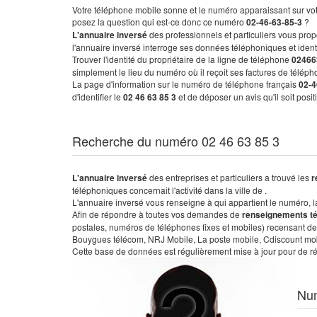
Votre téléphone mobile sonne et le numéro apparaissant sur vot
posez la question qui est-ce donc ce numéro
02-46-63-85-3
?
L'annuaire inversé
des professionnels et particuliers vous prop
l'annuaire inversé interroge ses données téléphoniques et iden
Trouver l'identité du propriétaire de la ligne de téléphone
02466
simplement le lieu du numéro où il reçoit ses factures de télépho
La page d'information sur le numéro de téléphone français
02-4
d'identifier le
02 46 63 85 3
et de déposer un avis qu'il soit posi
Recherche du numéro 02 46 63 85 3
L'annuaire inversé
des entreprises et particuliers a trouvé les
r
téléphoniques concernait l'activité dans la ville de .
L'annuaire inversé vous renseigne à qui appartient le numéro, la 
Afin de répondre à toutes vos demandes de
renseignements t
postales, numéros de téléphones fixes et mobiles) recensant de
Bouygues télécom, NRJ Mobile, La poste mobile, Cdiscount mobile
Cette base de données est régulièrement mise à jour pour de ré
Nu