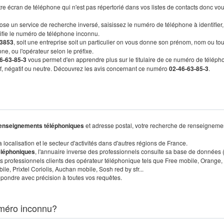
re écran de téléphone qui n'est pas répertorié dans vos listes de contacts donc vo
ose un service de recherche inversé, saisissez le numéro de téléphone à identifier,
tifie le numéro de téléphone inconnu.
3853
, soit une entreprise soit un particulier on vous donne son prénom, nom ou tou
ne, ou l'opérateur selon le préfixe.
6-63-85-3
vous permet d'en apprendre plus sur le titulaire de ce numéro de téléph
tif, négatif ou neutre. Découvrez les avis concernant ce numéro
02-46-63-85-3
.
enseignements téléphoniques
et adresse postal, votre recherche de renseigneme
localisation et le secteur d'activités dans d'autres régions de France.
éléphoniques
, l'annuaire inverse des professionnels consulte sa base de données
s professionnels clients des opérateur téléphonique tels que Free mobile, Orange,
, Prixtel Coriolis, Auchan mobile, Sosh red by sfr...
pondre avec précision à toutes vos requêtes.
méro inconnu?