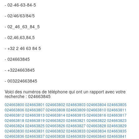
- 02-46-63-84-5
- 02/46/63/84/5
- 02_46_63_84_5
- 02,46,63,84,5
- +32 2 46 63 84 5
- 024663845
- +3224663845
- 003224663845
Voici des numéros de téléphone qui ont un rapport avec votre
recherche : 024663845
024663800
024663801
024663802
024663803
024663804
024663805
024663806
024663807
024663808
024663809
024663810
024663811
024663812
024663813
024663814
024663815
024663816
024663817
024663818
024663819
024663820
024663821
024663822
024663823
024663824
024663825
024663826
024663827
024663828
024663829
024663830
024663831
024663832
024663833
024663834
024663835
024663836
024663837
024663838
024663839
024663840
024663841