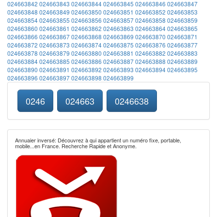
024663842
024663843
024663844
024663845
024663846
024663847
024663848
024663849
024663850
024663851
024663852
024663853
024663854
024663855
024663856
024663857
024663858
024663859
024663860
024663861
024663862
024663863
024663864
024663865
024663866
024663867
024663868
024663869
024663870
024663871
024663872
024663873
024663874
024663875
024663876
024663877
024663878
024663879
024663880
024663881
024663882
024663883
024663884
024663885
024663886
024663887
024663888
024663889
024663890
024663891
024663892
024663893
024663894
024663895
024663896
024663897
024663898
024663899
0246
024663
0246638
Annuaier inversé: Découvrez à qui appartient un numéro fixe, portable,
mobile...en France. Recherche Rapide et Anonyme.