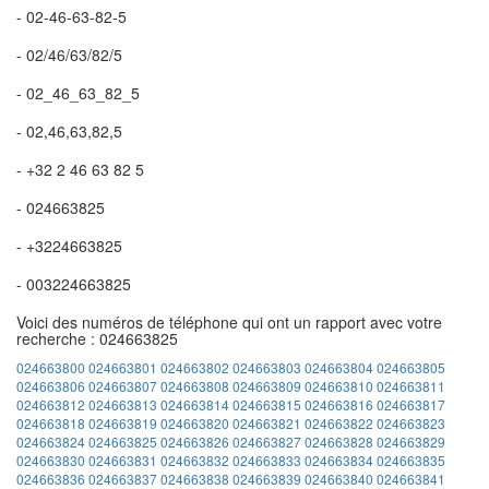
- 02-46-63-82-5
- 02/46/63/82/5
- 02_46_63_82_5
- 02,46,63,82,5
- +32 2 46 63 82 5
- 024663825
- +3224663825
- 003224663825
Voici des numéros de téléphone qui ont un rapport avec votre
recherche : 024663825
024663800
024663801
024663802
024663803
024663804
024663805
024663806
024663807
024663808
024663809
024663810
024663811
024663812
024663813
024663814
024663815
024663816
024663817
024663818
024663819
024663820
024663821
024663822
024663823
024663824
024663825
024663826
024663827
024663828
024663829
024663830
024663831
024663832
024663833
024663834
024663835
024663836
024663837
024663838
024663839
024663840
024663841