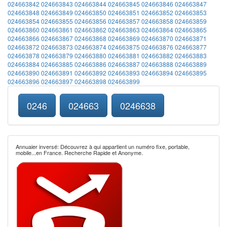
024663842
024663843
024663844
024663845
024663846
024663847
024663848
024663849
024663850
024663851
024663852
024663853
024663854
024663855
024663856
024663857
024663858
024663859
024663860
024663861
024663862
024663863
024663864
024663865
024663866
024663867
024663868
024663869
024663870
024663871
024663872
024663873
024663874
024663875
024663876
024663877
024663878
024663879
024663880
024663881
024663882
024663883
024663884
024663885
024663886
024663887
024663888
024663889
024663890
024663891
024663892
024663893
024663894
024663895
024663896
024663897
024663898
024663899
0246
024663
0246638
Annuaier inversé: Découvrez à qui appartient un numéro fixe, portable,
mobile...en France. Recherche Rapide et Anonyme.